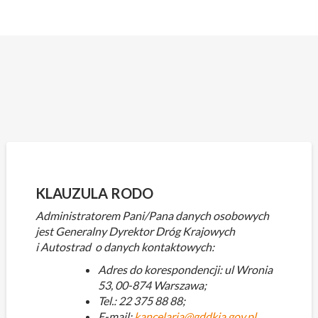
Skip
to
content
KLAUZULA RODO
Administratorem Pani/Pana danych osobowych
jest Generalny Dyrektor Dróg Krajowych
i Autostrad o danych kontaktowych:
Adres do korespondencji: ul Wronia
53, 00-874 Warszawa;
Tel.: 22 375 88 88;
E-mail:
kancelaria@gddkia.gov.pl