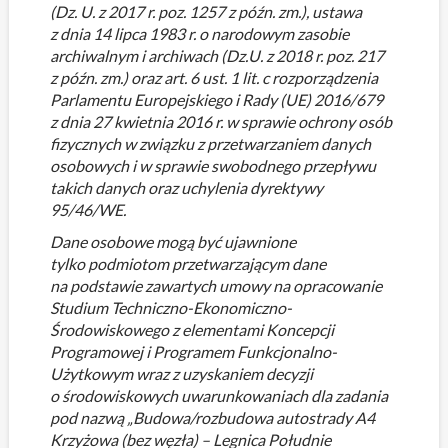
(Dz. U. z 2017 r. poz. 1257 z późn. zm.), ustawa
z dnia 14 lipca 1983 r. o narodowym zasobie
archiwalnym i archiwach (Dz.U. z 2018 r. poz. 217
z późn. zm.) oraz art. 6 ust. 1 lit. c rozporządzenia
Parlamentu Europejskiego i Rady (UE) 2016/679
z dnia 27 kwietnia 2016 r. w sprawie ochrony osób
fizycznych w związku z przetwarzaniem danych
osobowych i w sprawie swobodnego przepływu
takich danych oraz uchylenia dyrektywy
95/46/WE.
Dane osobowe mogą być ujawnione
tylko podmiotom przetwarzającym dane
na podstawie zawartych umowy na opracowanie
Studium Techniczno-Ekonomiczno-
Środowiskowego z elementami Koncepcji
Programowej i Programem Funkcjonalno-
Użytkowym wraz z uzyskaniem decyzji
o środowiskowych uwarunkowaniach dla zadania
pod nazwą „Budowa/rozbudowa autostrady A4
Krzyżowa (bez węzła) – Legnica Południe