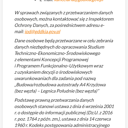
W sprawach związanych z przetwarzaniem danych
osobowych, można kontaktować się z Inspektorem
Ochrony Danych, za pośrednictwem adresu e-
mail:
iod@gddkia.gov.pl
Dane osobowe będą przetwarzane w celu zebrania
danych niezbędnych do opracowania Studium
Techniczno-Ekonomiczno-Środowiskowego
z elementami Koncepcji Programowej
i Programem Funkcjonalno-Użytkowym wraz
z uzyskaniem decyzji o środowiskowych
uwarunkowaniach dla zadania pod nazwą
„Budowa/rozbudowa autostrady A4 Krzyżowa
(bez węzła) – Legnica Południe (bez węzła)”
Podstawę prawną przetwarzania danych
osobowych stanowi ustawa z dnia 6 września 2001
r. o dostępie do informacji publicznej (Dz.U. z 2016
r. poz. 1764 z późn. zm.), ustawa z dnia 14 czerwca
1960 r. Kodeks postępowania administracyjnego