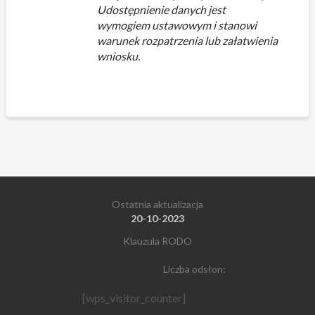
Udostępnienie danych jest
wymogiem ustawowym i stanowi
warunek rozpatrzenia lub załatwienia
wniosku.
Ostatnia aktualizacja
20-10-2023
Klauzula RODO
Liczba odsłon:
[wps_visitor_counter]