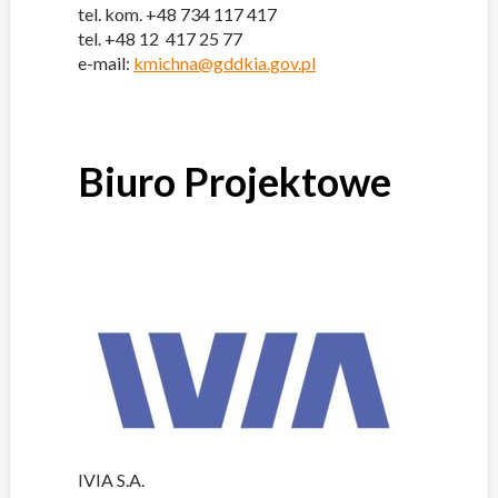
tel. kom. +48 734 117 417
tel. +48 12 417 25 77
e-mail:
kmichna@gddkia.gov.pl
Biuro Projektowe
IVIA S.A.