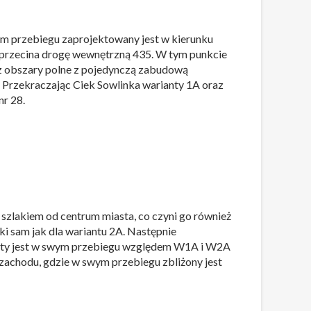
ym przebiegu zaprojektowany jest w kierunku
i przecina drogę wewnętrzną 435. W tym punkcie
zez obszary polne z pojedynczą zabudową
 Przekraczając Ciek Sowlinka warianty 1A oraz
nr 28.
 szlakiem od centrum miasta, co czyni go również
i sam jak dla wariantu 2A. Następnie
ięty jest w swym przebiegu względem W1A i W2A
achodu, gdzie w swym przebiegu zbliżony jest