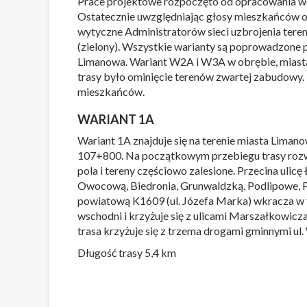
Prace projektowe rozpoczęto od opracowania w
Ostatecznie uwzględniając głosy mieszkańców or
wytyczne Administratorów sieci uzbrojenia ter
(zielony). Wszystkie warianty są poprowadzone p
Limanowa. Wariant W2A i W3A w obrębie, miasta
trasy było ominięcie terenów zwartej zabudowy.
mieszkańców.
WARIANT 1A
Wariant 1A znajduje się na terenie miasta Liman
107+800. Na początkowym przebiegu trasy rozw
pola i tereny częściowo zalesione. Przecina uli
Owocową, Biedronia, Grunwaldzką, Podlipowe, Pi
powiatową K1609 (ul. Józefa Marka) wkracza w
wschodni i krzyżuje się z ulicami Marszałkowic
trasa krzyżuje się z trzema drogami gminnymi ul
Długość trasy 5,4 km