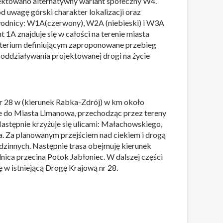
ektowano alternatywny wariant społeczny W4.
 uwagę górski charakter lokalizacji oraz
bwodnicy: W1A(czerwony), W2A (niebieski) i W3A
1A znajduje się w całości na terenie miasta
yterium definiującym zaproponowane przebieg
oddziaływania projektowanej drogi na życie
 nr 28 w (kierunek Rabka-Zdrój) w km około
 do Miasta Limanowa, przechodząc przez tereny
Następnie krzyżuje się ulicami: Małachowskiego,
. Za planowanym przejściem nad ciekiem i drogą
innych. Następnie trasa obejmuję kierunek
ica przecina Potok Jabłoniec. W dalszej części
 w istniejącą Drogę Krajową nr 28.