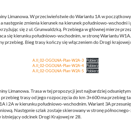
 i gminy Limanowa. W przeciwieństwie do Wariantu 1A w początkow
, a następnie zmienia kierunek na kierunek południowo-wschodni 
krzyżując się z ul. Grunwaldzką. Przebiega w głównej mierze pr
aca się kierunku południowo-wschodnim, w stronę Wariantu W1A.
 przebieg. Bieg trasy kończy się włączeniem do Drogi krajowej 
A.II_02-OGOLNA-Plan-W2A-3
Pobierz
A.II_02-OGOLNA-Plan-W2A-4
Pobierz
A.II_02-OGOLNA-Plan-W2A-5
Pobierz
iny Limanowa. Trasa w tej propozycji jest najbardziej odsuniętym
przebieg trasy od jego rozpoczęcia do km 3+600 ma przebieg tak
u 1A i 2A w kierunku południowo-wschodnim. Wariant 3A przesun
iową. Następnie szlak zostaje skierowany w stronę północnego-z
 istniejący odcinek Drogi Krajowej nr 28.