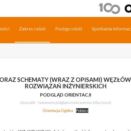
ności
Zakres robót
Postęp robót
Spotkania informac
 ORAZ SCHEMATY (WRAZ Z OPISAMI) WĘZŁÓW
ROZWIĄZAŃ INŻYNIERSKICH
PODGLĄD ORIENTACJI
(Duży plik – ładowanie podglądu może potrwać kilka minut)
Orientacja Ogólna
Pobierz