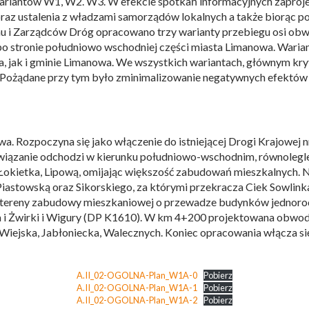
ariantów W1, W2. W3. W efekcie spotkań informacyjnych zaproj
az ustalenia z władzami samorządów lokalnych a także biorąc pod
enu i Zarządców Dróg opracowano trzy warianty przebiegu osi o
o stronie południowo wschodniej części miasta Limanowa. Wariant 
, jak i gminie Limanowa. We wszystkich wariantach, głównym kr
 Pożądane przy tym było zminimalizowanie negatywnych efektów 
owa. Rozpoczyna się jako włączenie do istniejącej Drogi Krajowej
iązanie odchodzi w kierunku południowo-wschodnim, równolegle
cę Łokietka, Lipową, omijając większość zabudowań mieszkalnych. 
astowską oraz Sikorskiego, za którymi przekracza Ciek Sowlinka
 tereny zabudowy mieszkaniowej o przewadze budynków jednorodz
za i Żwirki i Wigury (DP K1610). W km 4+200 projektowana obwodn
. Wiejska, Jabłoniecka, Walecznych. Koniec opracowania włącza się
A.II_02-OGOLNA-Plan_W1A-0
Pobierz
A.II_02-OGOLNA-Plan_W1A-1
Pobierz
A.II_02-OGOLNA-Plan_W1A-2
Pobierz