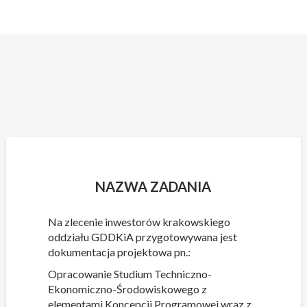
Skip
to
content
NAZWA ZADANIA
Na zlecenie inwestorów krakowskiego
oddziału GDDKiA przygotowywana jest
dokumentacja projektowa pn.:
Opracowanie Studium Techniczno-
Ekonomiczno-Środowiskowego z
elementami Koncepcji Programowej wraz z